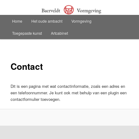
Spring
Baerveldt Vormgeving Sneek
naar
de
Hoofdmenu
Home
Het oude ambacht
Vormgeving
primaire
Baerveldt Vormgeving
inhoud
Toegepaste kunst
Artcabinet
Contact
Dit is een pagina met wat contactinformatie, zoals een adres en
een telefoonnummer. Je kunt ook met behulp van een plugin een
contactformulier toevoegen.