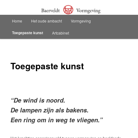
Spring
Baerveldt Vormgeving Sneek
naar
de
Hoofdmenu
Home
Het oude ambacht
Vormgeving
primaire
Baerveldt Vormgeving
inhoud
Toegepaste kunst
Artcabinet
Toegepaste kunst
“De wind is noord.
De lampen zijn als bakens.
Een ring om in weg te vliegen.”