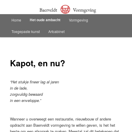
Spring
Baerveldt Vormgeving Sneek
naar
de
Hoofdmenu
Het oude ambacht
Home
Vormgeving
primaire
Baerveldt Vormgeving
inhoud
Toegepaste kunst
Artcabinet
Kapot, en nu?
“Het stukje fineer lag al jaren
in de lade,
zorgvuldig bewaard
in een enveloppe.”
Wanneer u overweegt een restauratie, nieuwbouw of andere
opdracht aan Baerveldt vormgeving te willen geven, is het het
beste om een afspraak te maken. Meestal zal dit betekenen dat